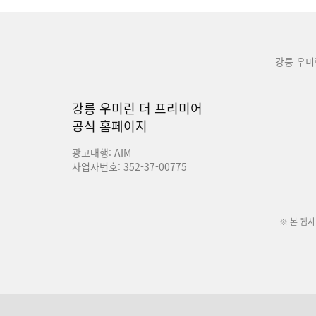
강릉 우미
강릉 우미린 더 프리미어
공식 홈페이지
광고대행: AIM
사업자번호: 352-37-00775
※ 본 웹