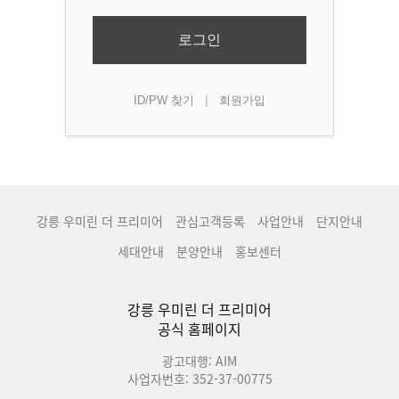
로그인
|
ID/PW 찾기
회원가입
강릉 우미린 더 프리미어
관심고객등록
사업안내
단지안내
세대안내
분양안내
홍보센터
강릉 우미린 더 프리미어
공식 홈페이지
광고대행: AIM
사업자번호: 352-37-00775