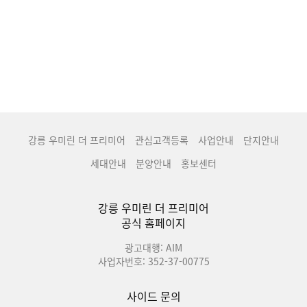
강릉 우미린 더 프리미어
관심고객등록
사업안내
단지안내
세대안내
분양안내
홍보센터
강릉 우미린 더 프리미어
공식 홈페이지
광고대행: AIM
사업자번호: 352-37-00775
사이드 문의