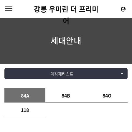
강릉 우미린 더 프리미
어
세대안내
마감재리스트
84A
84B
84O
118